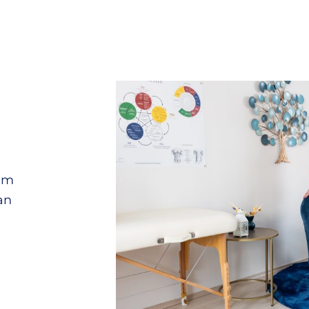
nem
an