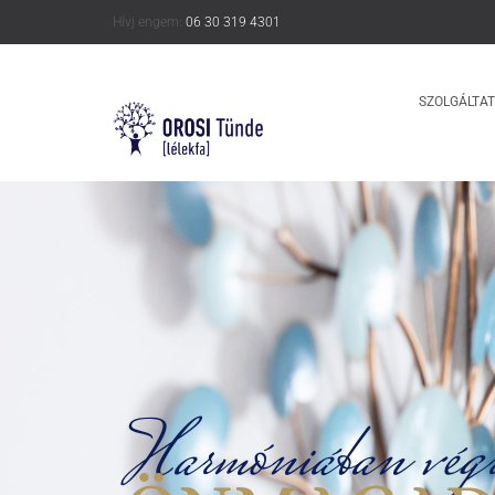
Hívj engem:
06 30 319 4301
SZOLGÁLTA
Harmóniában vég