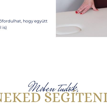
,
őfordulhat, hogy együtt
 is)
Miben tudok,
NEKED SEGÍTENI