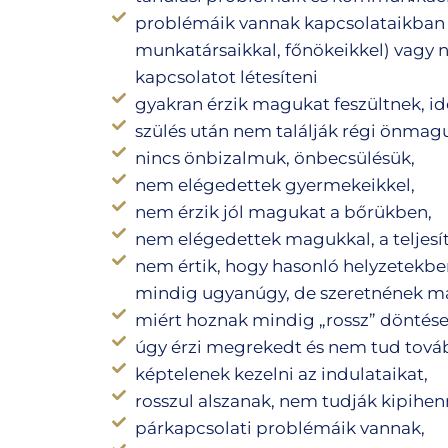
problémáik vannak kapcsolataikban (
munkatársaikkal, főnökeikkel) vagy
kapcsolatot létesíteni
gyakran érzik magukat feszültnek, id
szülés után nem találják régi önmag
nincs önbizalmuk, önbecsülésük,
nem elégedettek gyermekeikkel,
nem érzik jól magukat a bőrükben,
nem elégedettek magukkal, a teljes
nem értik, hogy hasonló helyzetekbe
mindig ugyanúgy, de szeretnének m
miért hoznak mindig „rossz” döntése
úgy érzi megrekedt és nem tud továb
képtelenek kezelni az indulataikat,
rosszul alszanak, nem tudják kipihe
párkapcsolati problémáik vannak,