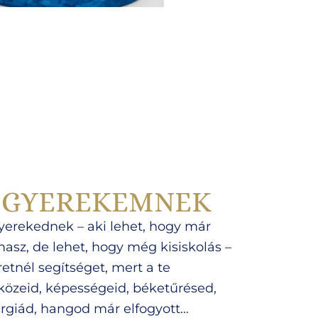
 GYEREKEMNEK
yerekednek – aki lehet, hogy már
asz, de lehet, hogy még kisiskolás –
retnél segítséget, mert a te
közeid, képességeid, béketűrésed,
rgiád, hangod már elfogyott…