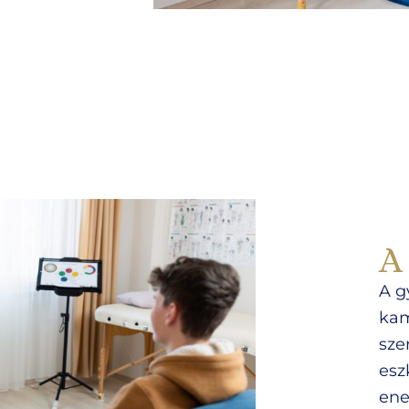
A
A g
kam
sze
esz
ene