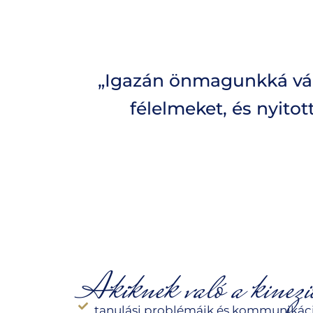
„Igazán önmagunkká váln
félelmeket, és nyitot
Akiknek való a kinezio
tanulási problémáik és kommunikáci