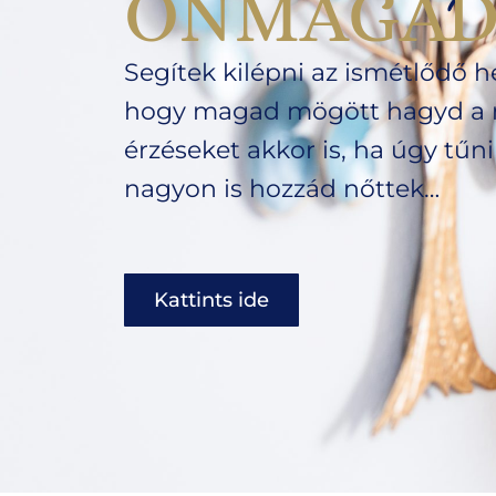
ÖNMAGAD
Segítek kilépni az ismétlődő h
hogy magad mögött hagyd a 
érzéseket akkor is, ha úgy tűn
nagyon is hozzád nőttek…
Kattints ide