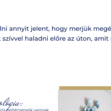
i annyit jelent, hogy merjük megél
t szívvel haladni előre az úton, am
lógia:
ós nehézségeik vannak,