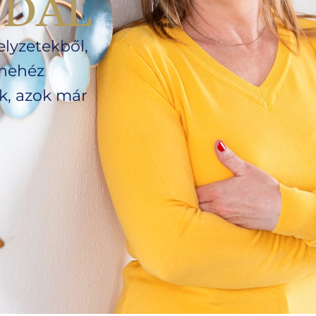
DAL
elyzetekből,
nehéz
ik, azok már