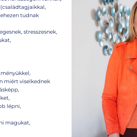
családtagjaikkal,
 nehezen tudnak
egesnek, stresszesnek,
ukat,
ítményükkel,
n miért viselkednek
ásképp,
ket,
b lépni,
nni magukat,