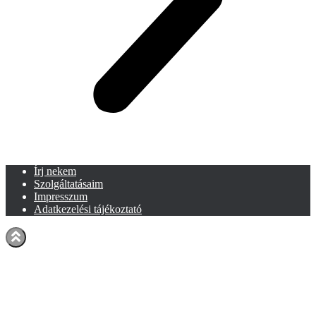
Írj nekem
Szolgáltatásaim
Impresszum
Adatkezelési tájékoztató