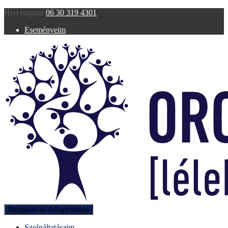
Hívj engem:
06 30 319 4301
Eseményeim
Navigáció be-/kikapcsolása
Szolgáltatásaim