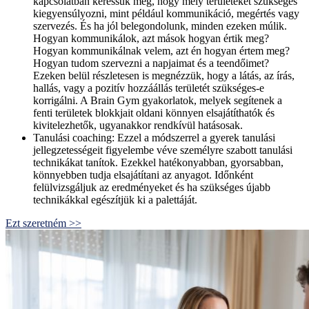
kapcsolatban keressük meg, hogy mely területeket szükséges
kiegyensúlyozni, mint például kommunikáció, megértés vagy
szervezés. És ha jól belegondolunk, minden ezeken múlik.
Hogyan kommunikálok, azt mások hogyan értik meg?
Hogyan kommunikálnak velem, azt én hogyan értem meg?
Hogyan tudom szervezni a napjaimat és a teendőimet?
Ezeken belül részletesen is megnézzük, hogy a látás, az írás,
hallás, vagy a pozitív hozzáállás területét szükséges-e
korrigálni. A Brain Gym gyakorlatok, melyek segítenek a
fenti területek blokkjait oldani könnyen elsajátíthatók és
kivitelezhetők, ugyanakkor rendkívül hatásosak.
Tanulási coaching: Ezzel a módszerrel a gyerek tanulási
jellegzetességeit figyelembe véve személyre szabott tanulási
technikákat tanítok. Ezekkel hatékonyabban, gyorsabban,
könnyebben tudja elsajátítani az anyagot. Időnként
felülvizsgáljuk az eredményeket és ha szükséges újabb
technikákkal egészítjük ki a palettáját.
Ezt szeretném >>