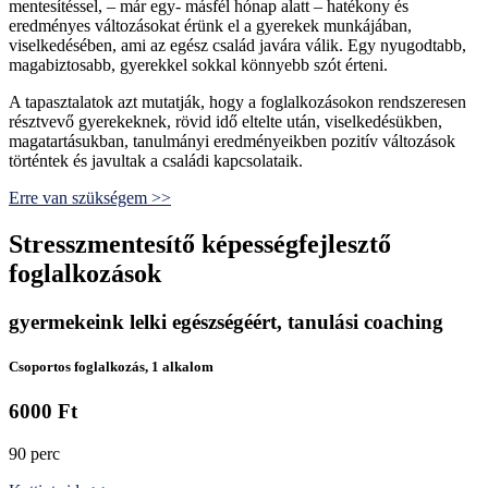
mentesítéssel, – már egy- másfél hónap alatt – hatékony és
eredményes változásokat érünk el a gyerekek munkájában,
viselkedésében, ami az egész család javára válik. Egy nyugodtabb,
magabiztosabb, gyerekkel sokkal könnyebb szót érteni.
A tapasztalatok azt mutatják, hogy a foglalkozásokon rendszeresen
résztvevő gyerekeknek, rövid idő eltelte után, viselkedésükben,
magatartásukban, tanulmányi eredményeikben pozitív változások
történtek és javultak a családi kapcsolataik.
Erre van szükségem >>
Stresszmentesítő képességfejlesztő
foglalkozások
gyermekeink lelki egészségéért, tanulási coaching
Csoportos foglalkozás, 1 alkalom
6000 Ft
90 perc