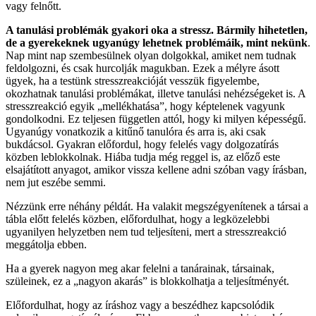
vagy felnőtt.
A tanulási problémák gyakori oka a stressz. Bármily hihetetlen,
de a gyerekeknek ugyanúgy lehetnek problémáik, mint nekünk
.
Nap mint nap szembesülnek olyan dolgokkal, amiket nem tudnak
feldolgozni, és csak hurcolják magukban. Ezek a mélyre ásott
ügyek, ha a testünk stresszreakcióját vesszük figyelembe,
okozhatnak tanulási problémákat, illetve tanulási nehézségeket is. A
stresszreakció egyik „mellékhatása”, hogy képtelenek vagyunk
gondolkodni. Ez teljesen független attól, hogy ki milyen képességű.
Ugyanúgy vonatkozik a kitűnő tanulóra és arra is, aki csak
bukdácsol. Gyakran előfordul, hogy felelés vagy dolgozatírás
közben leblokkolnak. Hiába tudja még reggel is, az előző este
elsajátított anyagot, amikor vissza kellene adni szóban vagy írásban,
nem jut eszébe semmi.
Nézzünk erre néhány példát. Ha valakit megszégyenítenek a társai a
tábla előtt felelés közben, előfordulhat, hogy a legközelebbi
ugyanilyen helyzetben nem tud teljesíteni, mert a stresszreakció
meggátolja ebben.
Ha a gyerek nagyon meg akar felelni a tanárainak, társainak,
szüleinek, ez a „nagyon akarás” is blokkolhatja a teljesítményét.
Előfordulhat, hogy az íráshoz vagy a beszédhez kapcsolódik