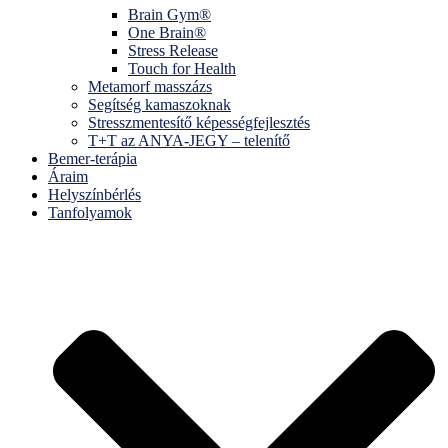
Brain Gym®
One Brain®
Stress Release
Touch for Health
Metamorf masszázs
Segítség kamaszoknak
Stresszmentesítő képességfejlesztés
T+T az ANYA-JEGY – telenítő
Bemer-terápia
Áraim
Helyszínbérlés
Tanfolyamok