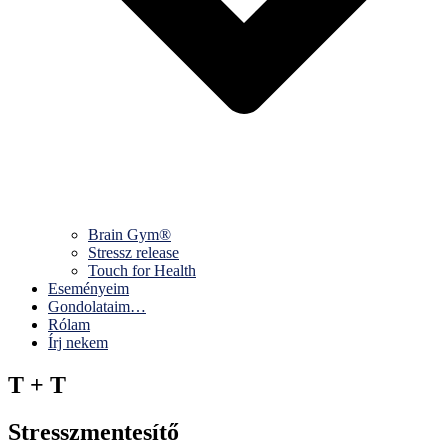
Brain Gym®
Stressz release
Touch for Health
Eseményeim
Gondolataim…
Rólam
Írj nekem
T + T
Stresszmentesítő