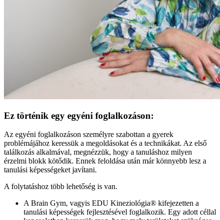
Ez történik egy egyéni foglalkozáson:
Az egyéni foglalkozáson személyre szabottan a gyerek
problémájához keressük a megoldásokat és a technikákat. Az első
találkozás alkalmával, megnézzük, hogy a tanuláshoz milyen
érzelmi blokk kötődik. Ennek feloldása után már könnyebb lesz a
tanulási képességeket javítani.
A folytatáshoz több lehetőség is van.
A Brain Gym, vagyis EDU Kineziológia® kifejezetten a
tanulási képességek fejlesztésével foglalkozik. Egy adott céllal