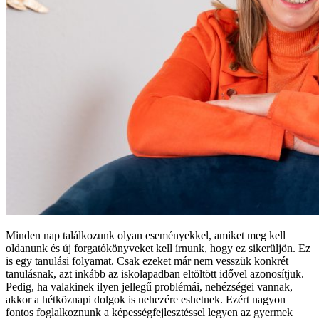
Minden nap találkozunk olyan eseményekkel, amiket meg kell
oldanunk és új forgatókönyveket kell írnunk, hogy ez sikerüljön. Ez
is egy tanulási folyamat. Csak ezeket már nem vesszük konkrét
tanulásnak, azt inkább az iskolapadban eltöltött idővel azonosítjuk.
Pedig, ha valakinek ilyen jellegű problémái, nehézségei vannak,
akkor a hétköznapi dolgok is nehezére eshetnek. Ezért nagyon
fontos foglalkoznunk a képességfejlesztéssel legyen az gyermek