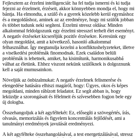
Fejlesztem az érzelmi intelligenciát: ha fel tudja ismerni és ki tudja
fejezni az érzelmeit, érzéseit, akkor könnyebben mondja el, hogy mi
bántja. Ha elmondta, a szülő és a gyerek közelebb kerül egymáshoz
és a megoldáshoz, aminek az az eredménye, hogy mi szülők jobban
és többet tudunk neki segíteni. Érzelmi stressz oldása: Minden
alkalommal feldolgozunk egy érzelmi stresszel terhelt élet eseményt.
A negatív érzéseket kicseréljük pozitív érzésekre. Keresünk egy
olyan megoldást, amit a következő, hasonló alkalommal
felhasználhat. Így megtanulja kezelni a konfliktushelyzeteket, illetve
a viselkedési problémák finomodnak. Ezek családon belüli
problémák is lehetnek, amiket, ha kisimítunk, harmonikusabbá
válhat az életünk. Ehhez viszont nekünk szülőknek is dolgoznunk
kell a saját mumusainkon.
Növeljük az önbizalmukat: A negatív érzelmek felismerése és
elengedése hatására elhiszi magáról, hogy: Ügyes, okos és képes
megoldani, minden rábízott feladatot. Ez segít abban is, hogy
leküzdje a szorongásait és félelmeit és szívesebben fogjon bele egy
új dologba.
Összehangoljuk a két agyféltekét: Ez, elősegíti a szövegértés, írás,
olvasás, memorizálás és figyelem koncentrálás fejlődését, ami a
tanulmányi eredmények javulását eredményezi.
A két agyfélteke összehangolásával, a test energetizálásával, stressz