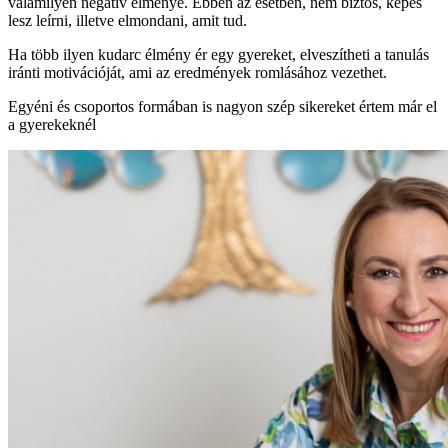
valamilyen negatív élménye. Ebben az esetben, nem biztos, képes
lesz leírni, illetve elmondani, amit tud.
Ha több ilyen kudarc élmény ér egy gyereket, elveszítheti a tanulás
iránti motivációját, ami az eredmények romlásához vezethet.
Egyéni és csoportos formában is nagyon szép sikereket értem már el
a gyerekeknél